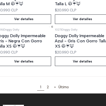
alla M 🧥☔🦊
Talla L 🧥☔🦊
20.990 CLP
$20.990 CLP
Ver detalles
Ver detalles
26
|
Doggy Dolly
1027
|
Doggy Dolly
Agotado
Agotado
oggy Dolly Impermeable
Doggy Dolly Impermeable
ris - Negra Con Gorro
Azul - Gris Con Gorro Tall
alla XS 🧥☔🦊
XS 🧥☔🦊
20.990 CLP
$20.990 CLP
Ver detalles
Ver detalles
1
2
»
Último