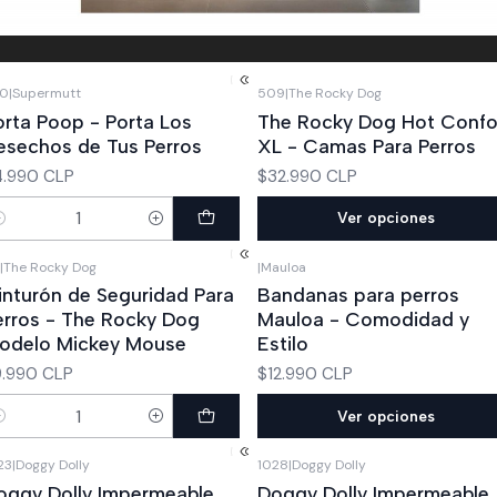
0
|
Supermutt
509
|
The Rocky Dog
orta Poop - Porta Los
The Rocky Dog Hot Confo
esechos de Tus Perros
XL - Camas Para Perros
4.990 CLP
$32.990 CLP
Ver opciones
ntidad
|
The Rocky Dog
|
Mauloa
inturón de Seguridad Para
Bandanas para perros
erros - The Rocky Dog
Mauloa - Comodidad y
odelo Mickey Mouse
Estilo
9.990 CLP
$12.990 CLP
Ver opciones
ntidad
23
|
Doggy Dolly
1028
|
Doggy Dolly
oggy Dolly Impermeable
Doggy Dolly Impermeable