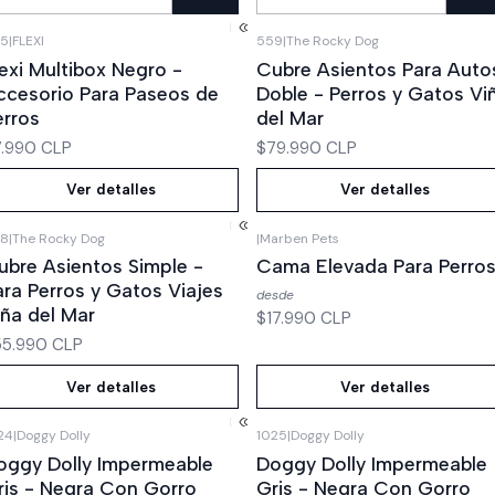
ntidad
Cantidad
5
|
FLEXI
559
|
The Rocky Dog
Agotado
Agotado
lexi Multibox Negro -
Cubre Asientos Para Auto
ccesorio Para Paseos de
Doble - Perros y Gatos Vi
erros
del Mar
7.990 CLP
$79.990 CLP
Ver detalles
Ver detalles
8
|
The Rocky Dog
|
Marben Pets
Agotado
Agotado
ubre Asientos Simple -
Cama Elevada Para Perro
ara Perros y Gatos Viajes
desde
iña del Mar
$17.990 CLP
55.990 CLP
Ver detalles
Ver detalles
24
|
Doggy Dolly
1025
|
Doggy Dolly
Agotado
Agotado
oggy Dolly Impermeable
Doggy Dolly Impermeable
ris - Negra Con Gorro
Gris - Negra Con Gorro