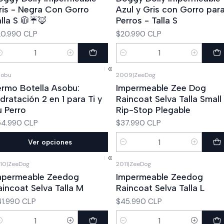
ris - Negra Con Gorro
Azul y Gris con Gorro par
alla S 🧥☔🦊
Perros - Talla S
20.990 CLP
$20.990 CLP
ntidad
Cantidad
sobu
2009
|
ZeeDog
ermo Botella Asobu:
Impermeable Zee Dog
dratación 2 en 1 para Ti y
Raincoat Selva Talla Small 
u Perro
Rip-Stop Plegable
54.990 CLP
$37.990 CLP
Ver opciones
Cantidad
10
|
ZeeDog
2011
|
ZeeDog
mpermeable Zeedog
Impermeable Zeedog
aincoat Selva Talla M
Raincoat Selva Talla L
1.990 CLP
$45.990 CLP