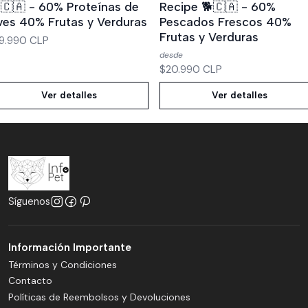
🇨🇦 - 60% Proteínas de
Recipe 🐕🇨🇦 - 60%
ves 40% Frutas y Verduras
Pescados Frescos 40%
Frutas y Verduras
9.990 CLP
desde
$20.990 CLP
Ver detalles
Ver detalles
Síguenos
Información Importante
Términos y Condiciones
Contacto
Políticas de Reembolsos y Devoluciones