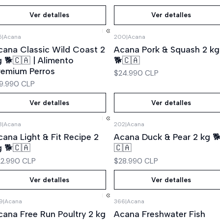
Ver detalles
Ver detalles
5
|
Acana
200
|
Acana
Agotado
Agotado
cana Classic Wild Coast 2
Acana Pork & Squash 2 kg
g 🐕🇨🇦 | Alimento
🐕🇨🇦
remium Perros
$24.990 CLP
9.990 CLP
Ver detalles
Ver detalles
8
|
Acana
202
|
Acana
Agotado
Agotado
cana Light & Fit Recipe 2
Acana Duck & Pear 2 kg 
g 🐕🇨🇦
🇨🇦
22.990 CLP
$28.990 CLP
Ver detalles
Ver detalles
9
|
Acana
366
|
Acana
Agotado
Agotado
cana Free Run Poultry 2 kg
Acana Freshwater Fish