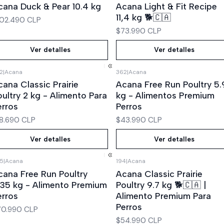
cana Duck & Pear 10.4 kg
Acana Light & Fit Recipe
11,4 kg 🐕🇨🇦
102.490 CLP
$73.990 CLP
Ver detalles
Ver detalles
2
|
Acana
362
|
Acana
Agotado
Agotado
cana Classic Prairie
Acana Free Run Poultry 5.
oultry 2 kg - Alimento Para
kg - Alimentos Premium
erros
Perros
8.690 CLP
$43.990 CLP
Ver detalles
Ver detalles
5
|
Acana
194
|
Acana
Agotado
Agotado
cana Free Run Poultry
Acana Classic Prairie
1,35 kg - Alimento Premium
Poultry 9.7 kg 🐕🇨🇦 |
erros
Alimento Premium Para
Perros
70.990 CLP
$54.990 CLP