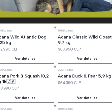
4
|
Acana
196
|
Acana
Agotado
Agotado
cana Wild Atlantic Dog
Acana Classic Wild Coast
,25 kg
9.7 kg
92.990 CLP
$60.990 CLP
Ver detalles
Ver detalles
0
|
Acana
203
|
Acana
Agotado
Agotado
cana Pork & Squash 10,2
Acana Duck & Pear 5,9 kg
g 🐕🇨🇦
$64.390 CLP
88.990 CLP
Ver detalles
Ver detalles
4
|
Acana
199
|
Acana
Agotado
Agotado