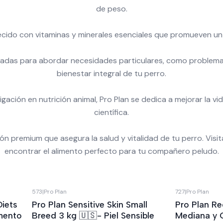
de peso.
ido con vitaminas y minerales esenciales que promueven un pel
ñadas para abordar necesidades particulares, como problemas d
bienestar integral de tu perro.
ación en nutrición animal, Pro Plan se dedica a mejorar la vi
científica.
ión premium que asegura la salud y vitalidad de tu perro. Visi
encontrar el alimento perfecto para tu compañero peludo.
573
|
Pro Plan
727
|
Pro Plan
Diets
Pro Plan Sensitive Skin Small
Pro Plan R
imento
Breed 3 kg 🇺🇸- Piel Sensible
Mediana y 