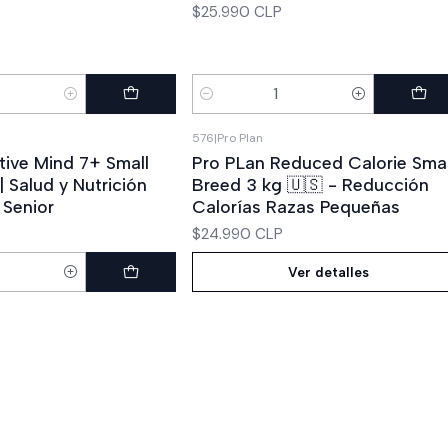
$25.990 CLP
Cantidad
576
|
Pro Plan
Agotado
tive Mind 7+ Small
Pro PLan Reduced Calorie Smal
| Salud y Nutrición
Breed 3 kg 🇺🇸 - Reducción
 Senior
Calorías Razas Pequeñas
$24.990 CLP
Ver detalles