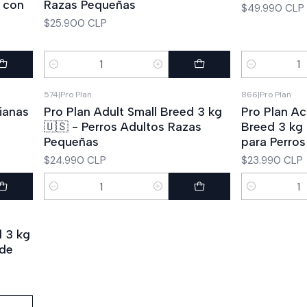
s con
Razas Pequeñas
$49.990 CLP
$25.900 CLP
Cantidad
Cantidad
574
|
Pro Plan
866
|
Pro Plan
ianas
Pro Plan Adult Small Breed 3 kg
Pro Plan Ac
🇺🇸 - Perros Adultos Razas
Breed 3 kg 
Pequeñas
para Perros
$24.990 CLP
$23.990 CLP
Cantidad
Cantidad
d 3 kg
 de