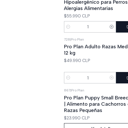
Hipoalergénico para Perro
Alergias Alimentarias
$55.990 CLP
Cantidad
728
|
Pro Plan
Pro Plan Adulto Razas Med
12 kg
$49.990 CLP
Cantidad
867
|
Pro Plan
Agotado
Pro Plan Puppy Small Bree
| Alimento para Cachorros
Razas Pequeñas
$23.990 CLP