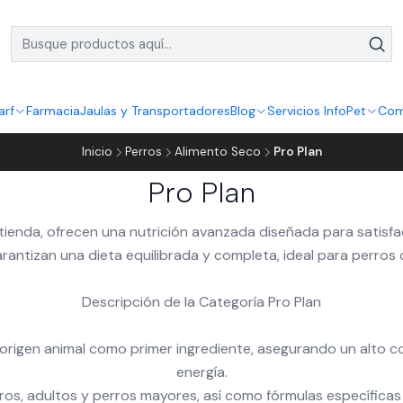
arf
Farmacia
Jaulas y Transportadores
Blog
Servicios InfoPet
Com
Inicio
Perros
Alimento Seco
Pro Plan
Pro Plan
 tienda, ofrecen una nutrición avanzada diseñada para satis
arantizan una dieta equilibrada y completa, ideal para perros 
Descripción de la Categoría Pro Plan
de origen animal como primer ingrediente, asegurando un alto c
energía.
os, adultos y perros mayores, así como fórmulas específicas