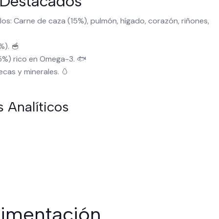
 Destacados
os: Carne de caza (15%), pulmón, hígado, corazón, riñones,
%). 🥣
5%) rico en Omega-3. 🐟
cas y minerales. 🥚
 Analíticos
limentación