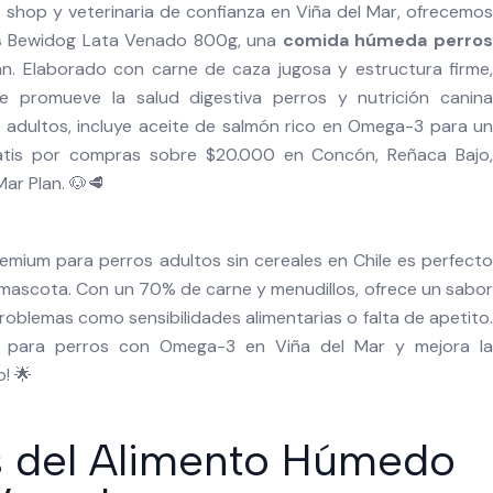
t shop y veterinaria de confianza en Viña del Mar, ofrecemos
s
Bewidog Lata Venado 800g, una
comida húmeda perro
n. Elaborado con carne de caza jugosa y estructura firme,
e promueve la salud digestiva perros y nutrición canina
s adultos, incluye aceite de salmón rico en Omega-3 para un
 gratis por compras sobre $20.000 en Concón, Reñaca Bajo,
Mar Plan. 🐶🥩
mium para perros adultos sin cereales en Chile es perfecto
u mascota. Con un 70% de carne y menudillos, ofrece un sabor
problemas como sensibilidades alimentarias o falta de apetito.
l para perros con Omega-3 en Viña del Mar y mejora la
! 🌟
s del Alimento Húmedo