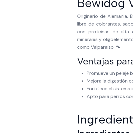
Bewidog 
Originario de Alemania,
libre de colorantes, sabo
con proteínas de alta c
minerales y oligoelementos
como Valparaíso. 🐾
Ventajas para
Promueve un pelaje br
Mejora la digestión c
Fortalece el sistema 
Apto para perros con 
Ingredien