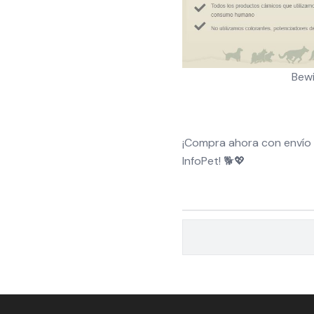
Bew
¡Compra ahora con envío 
InfoPet! 🐕💖