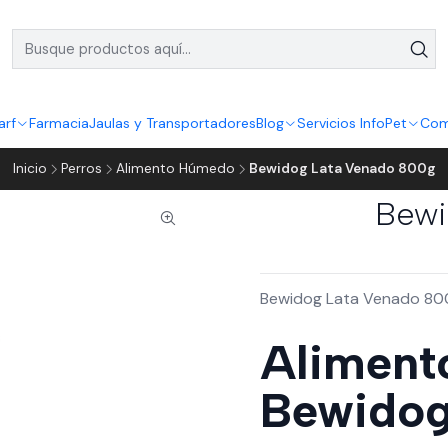
arf
Farmacia
Jaulas y Transportadores
Blog
Servicios InfoPet
Com
Inicio
Perros
Alimento Húmedo
Bewidog Lata Venado 800g
Bewi
Bewidog Lata Venado 800g
Alimento
Bewidog