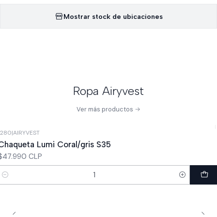
Mostrar stock de ubicaciones
Ropa Airyvest
Ver más productos
1280
|
AIRYVEST
Chaqueta Lumi Coral/gris S35
$47.990 CLP
Cantidad