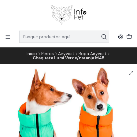
Inicio
Perros
Airyvest
Ropa Airyvest
Chaqueta Lumi Verde/naranja M45