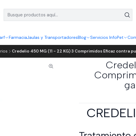
arf
Farmacia
Jaulas y Transportadores
Blog
Servicios InfoPet
Com
rios
Credelio 450 MG (11 - 22 KG) 3 Comprimidos Eficaz contra pu
Credel
Comprimi
ga
CREDELI
Tratamiento 