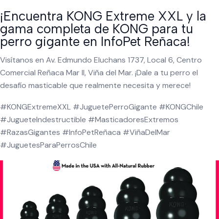
¡Encuentra KONG Extreme XXL y la
gama completa de KONG para tu
perro gigante en InfoPet Reñaca!
Visítanos en Av. Edmundo Eluchans 1737, Local 6, Centro
Comercial Reñaca Mar II, Viña del Mar. ¡Dale a tu perro el
desafío masticable que realmente necesita y merece!
#KONGExtremeXXL #JuguetePerroGigante #KONGChile
#JugueteIndestructible #MasticadoresExtremos
#RazasGigantes #InfoPetReñaca #ViñaDelMar
#JuguetesParaPerrosChile