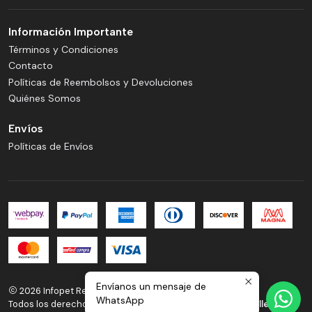
Información Importante
Términos y Condiciones
Contacto
Políticas de Reembolsos y Devoluciones
Quiénes Somos
Envíos
Políticas de Envíos
Envíanos un mensaje de
2026 Infopet Reñaca.
WhatsApp
Todos los derechos reservados.
Desarrollado por Jumpseller
.