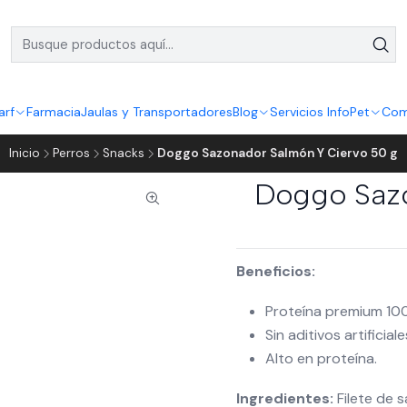
arf
Farmacia
Jaulas y Transportadores
Blog
Servicios InfoPet
Com
Inicio
Perros
Snacks
Doggo Sazonador Salmón Y Ciervo 50 g
Doggo Sazo
Beneficios:
Proteína premium 100
Sin aditivos artificia
Alto en proteína.
Ingredientes:
Filete de 