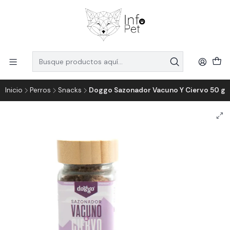
Inicio
Perros
Snacks
Doggo Sazonador Vacuno Y Ciervo 50 g