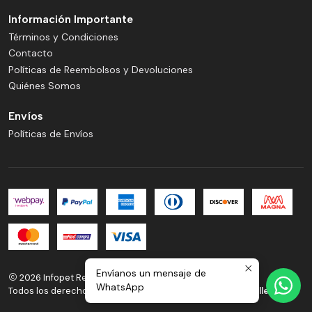
Información Importante
Términos y Condiciones
Contacto
Políticas de Reembolsos y Devoluciones
Quiénes Somos
Envíos
Políticas de Envíos
Envíanos un mensaje de
2026 Infopet Reñaca.
WhatsApp
Todos los derechos reservados.
Desarrollado por Jumpseller
.