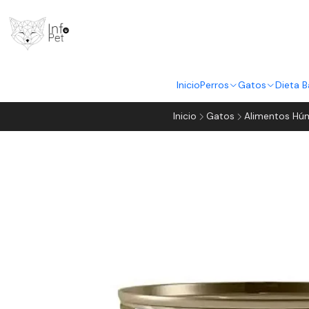
Inicio
Perros
Gatos
Dieta B
Inicio
Gatos
Alimentos Hú