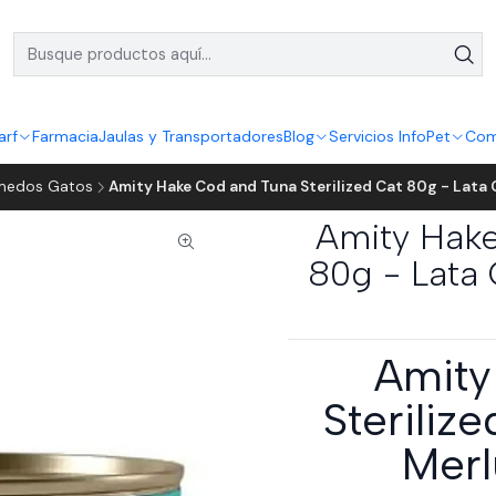
arf
Farmacia
Jaulas y Transportadores
Blog
Servicios InfoPet
Com
medos Gatos
Amity Hake Cod and Tuna Sterilized Cat 80g - Lata
Amity Hake
80g - Lata 
Amity
Steriliz
Merl