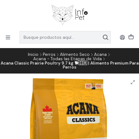
Inicio
Perros
Alimento Seco
Acana
Acana - Todas las Etapas de Vida
Acana Classic Prairie Poultry 9.7 kg 🐕🇨🇦 | Alimento Premium Para
Perros