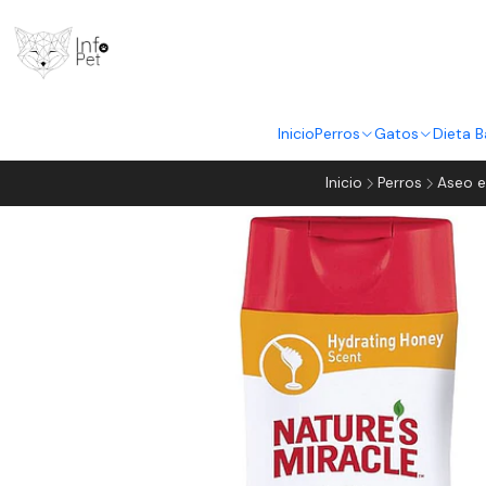
Inicio
Perros
Gatos
Dieta B
Inicio
Perros
Aseo e