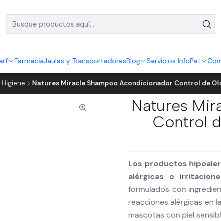
arf
Farmacia
Jaulas y Transportadores
Blog
Servicios InfoPet
Com
 Higiene
Natures Miracle Shampoo Acondicionador Control de Olor
Natures Mir
Control d
Los productos hipoaler
alérgicas o irritacio
formulados con ingredie
reacciones alérgicas en l
mascotas con piel sensibl