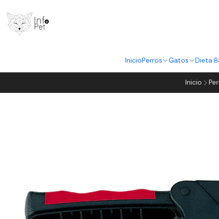
Inicio
Perros
Gatos
Dieta B
Inicio
Per