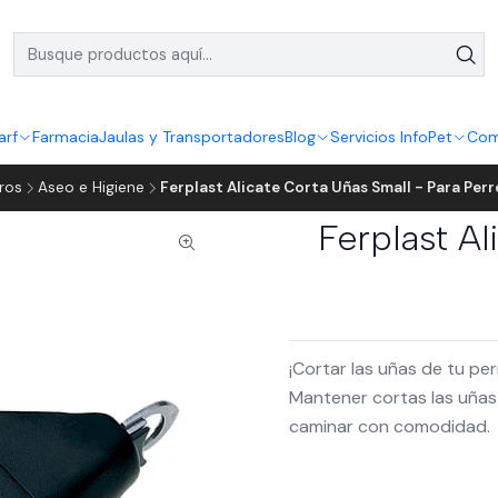
arf
Farmacia
Jaulas y Transportadores
Blog
Servicios InfoPet
Com
ros
Aseo e Higiene
Ferplast Alicate Corta Uñas Small - Para Per
Ferplast Al
¡Cortar las uñas de tu pe
Mantener cortas las uñas 
caminar con comodidad.