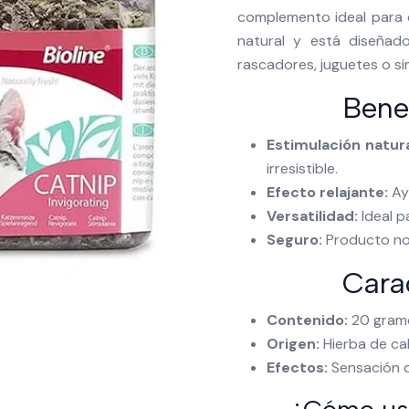
complemento ideal para 
natural y está diseñado
rascadores, juguetes o s
Benef
Estimulación natura
irresistible.
Efecto relajante:
Ayu
Versatilidad:
Ideal p
Seguro:
Producto no 
Carac
Contenido:
20 gramo
Origen:
Hierba de cal
Efectos:
Sensación de