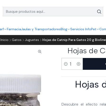
arf
Farmacia
Jaulas y Transportadores
Blog
Servicios InfoPet
Com
Inicio
Gatos
Juguetes
Hojas de Catnip Para Gatos 20 g Bioline
Hojas de C
Cantidad
Hojas d
Descubre el efecto rel