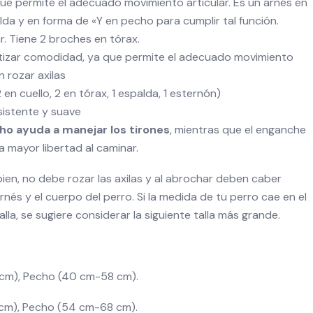
e permite el adecuado movimiento articular. Es un arnés en
da y en forma de «Y en pecho para cumplir tal función.
ar. Tiene 2 broches en tórax.
tizar comodidad, ya que permite el adecuado movimiento
n rozar axilas
en cuello, 2 en tórax, 1 espalda, 1 esternón)
sistente y suave
ho ayuda a manejar los tirones
, mientras que el enganche
 mayor libertad al caminar.
ien, no debe rozar las axilas y al abrochar deben caber
nés y el cuerpo del perro. Si la medida de tu perro cae en el
la, se sugiere considerar la siguiente talla más grande.
6 cm), Pecho (40 cm-58 cm).
 cm), Pecho (54 cm-68 cm).