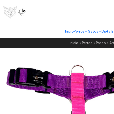
Inicio
Perros
Gatos
Dieta B
Inicio
Perros
Paseo
Ar