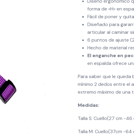
Diseño ergonómico qu
forma de «H» en espal
Fácil de poner y quit
Diseñado para garan
articular al caminar si
6 puntos de ajuste (2 
Hecho de material re
El enganche en pec
en espalda ofrece una
Para saber que le queda b
mínimo 2 dedos entre el ar
extremo máximo de una tal
Medidas:
Talla S: Cuello(27 cm -4
Talla M: Cuello(37cm -64