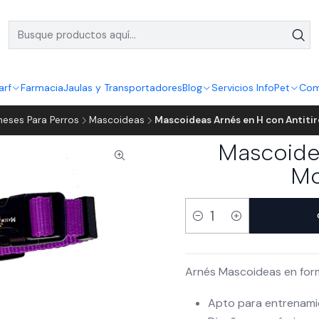
arf
Farmacia
Jaulas y Transportadores
Blog
Servicios InfoPet
Com
neses Para Perros
Mascoideas
Mascoideas Arnés en H con Antiti
Mascoidea
Mo
Cantidad
Arnés Mascoideas en form
Apto para entrenamie