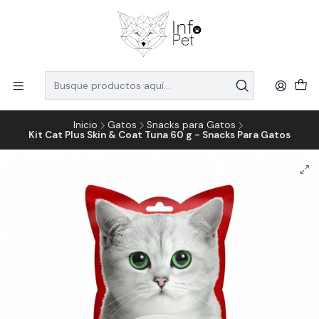
Inicio
Gatos
Snacks para Gatos
Kit Cat Plus Skin & Coat Tuna 60 g - Snacks Para Gatos