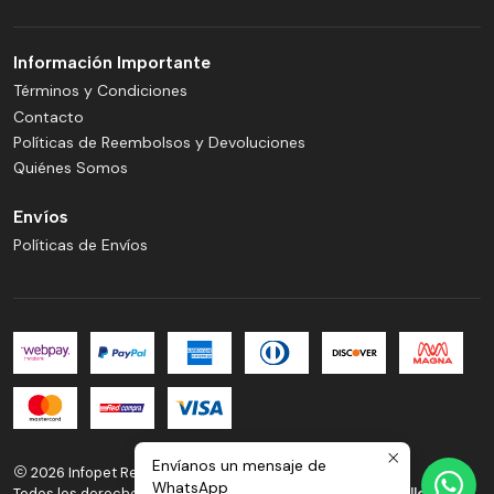
Información Importante
Términos y Condiciones
Contacto
Políticas de Reembolsos y Devoluciones
Quiénes Somos
Envíos
Políticas de Envíos
Envíanos un mensaje de
2026 Infopet Reñaca.
WhatsApp
Todos los derechos reservados.
Desarrollado por Jumpseller
.