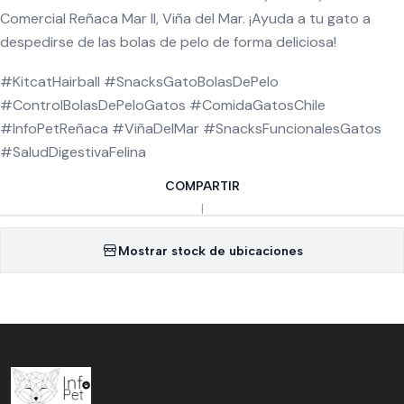
Comercial Reñaca Mar II, Viña del Mar. ¡Ayuda a tu gato a
despedirse de las bolas de pelo de forma deliciosa!
#KitcatHairball #SnacksGatoBolasDePelo
#ControlBolasDePeloGatos #ComidaGatosChile
#InfoPetReñaca #ViñaDelMar #SnacksFuncionalesGatos
#SaludDigestivaFelina
COMPARTIR
|
Mostrar stock de ubicaciones