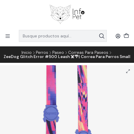
Inicio
Perros
Paseo
Correas Para Paseos
ZeeDog Glitch Error #500 Leash ☠️🌴| Correa Para Perros Small