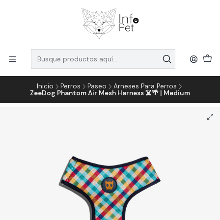
Inicio
Perros
Paseo
Arneses Para Perros
ZeeDog Phantom Air Mesh Harness ☠️🌴 | Medium