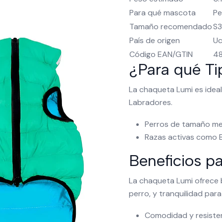
Para qué mascota
Pe
Tamaño recomendado
S
País de origen
Uc
Código EAN/GTIN
4
¿Para qué Ti
La chaqueta Lumi es idea
Labradores.
Perros de tamaño m
Razas activas como B
Beneficios p
La chaqueta Lumi ofrece b
perro, y tranquilidad par
Comodidad y resiste