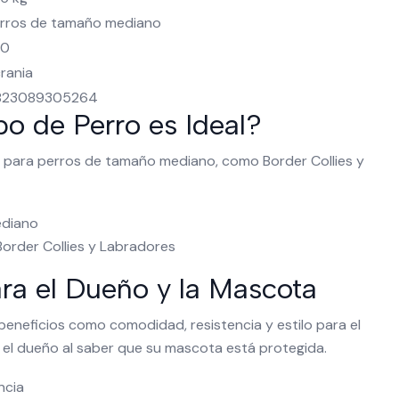
rros de tamaño mediano
30
rania
823089305264
po de Perro es Ideal?
l para perros de tamaño mediano, como Border Collies y
ediano
order Collies y Labradores
ara el Dueño y la Mascota
eneficios como comodidad, resistencia y estilo para el
a el dueño al saber que su mascota está protegida.
ncia