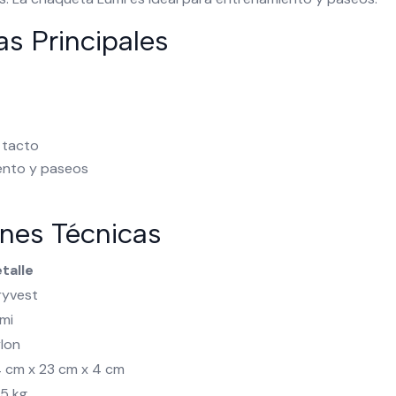
as Principales
 tacto
ento y paseos
ones Técnicas
talle
ryvest
mi
lon
 cm x 23 cm x 4 cm
15 kg