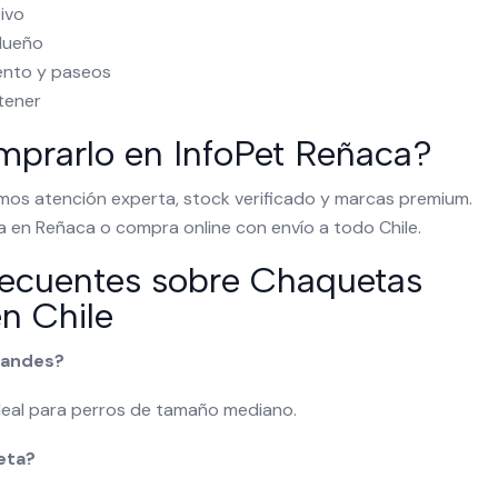
tivo
 dueño
ento y paseos
ntener
prarlo en InfoPet Reñaca?
mos atención experta, stock verificado y marcas premium.
ica en Reñaca o compra online con envío a todo Chile.
recuentes sobre Chaquetas
en Chile
randes?
ideal para perros de tamaño mediano.
eta?