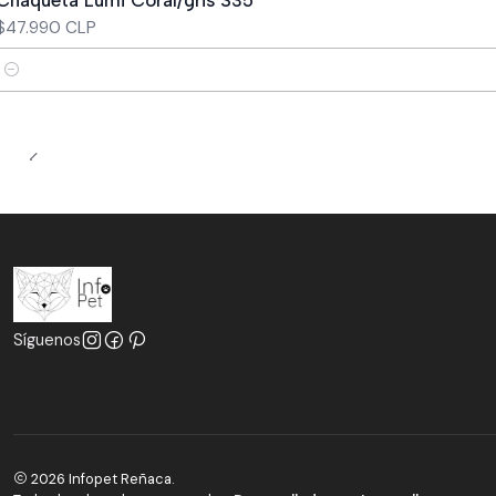
$47.990 CLP
Cantidad
Síguenos
2026 Infopet Reñaca.