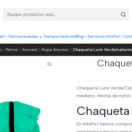
arf
Farmacia
Jaulas y Transportadores
Blog
Servicios InfoPet
Com
io
Perros
Airyvest
Ropa Airyvest
Chaqueta Lumi Verde/celeste
Chaquet
Chaqueta Lumi Verde/Cel
mediano. Hecha de nylon r
Chaqueta 
En InfoPet hemos compr
resistente para sus perro