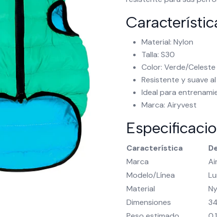
Característic
Material: Nylon
Talla: S30
Color: Verde/Celeste
Resistente y suave al
Ideal para entrenami
Marca: Airyvest
Especificaci
Característica
De
Marca
Ai
Modelo/Línea
Lu
Material
Ny
Dimensiones
34
Peso estimado
0.